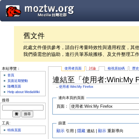
舊文件
此處文件僅供參考，請自行考量時效性與適用程度，其
我們亟需您的協助，進行共筆系統搬移、及文件整理工
使用者頁面
討論
檢視原始碼
歷
本站導覽：
首頁
連結至「使用者:Wini:My F
頁面近期變動
隨機頁面
←
使用者:Wini:My Firefox
Help about MediaWiki
連向本頁的頁面
搜尋
頁面：
篩選
工具:
特殊頁面
顯示
引用 |
隱藏
連結 |
顯示
重新導向