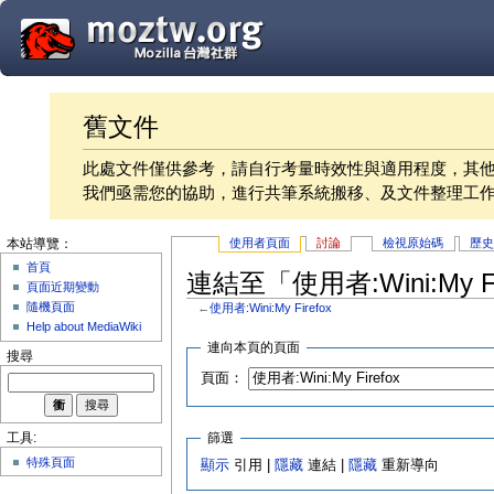
舊文件
此處文件僅供參考，請自行考量時效性與適用程度，其
我們亟需您的協助，進行共筆系統搬移、及文件整理工
使用者頁面
討論
檢視原始碼
歷
本站導覽：
首頁
連結至「使用者:Wini:My F
頁面近期變動
隨機頁面
←
使用者:Wini:My Firefox
Help about MediaWiki
連向本頁的頁面
搜尋
頁面：
篩選
工具:
特殊頁面
顯示
引用 |
隱藏
連結 |
隱藏
重新導向