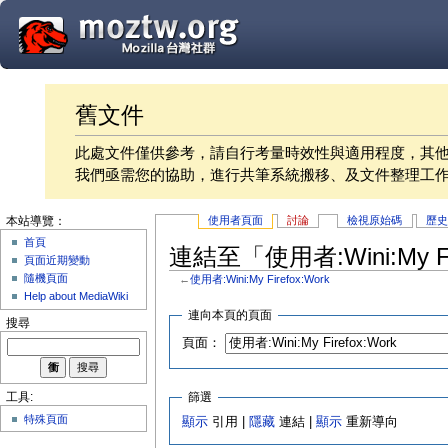
舊文件
此處文件僅供參考，請自行考量時效性與適用程度，其
我們亟需您的協助，進行共筆系統搬移、及文件整理工
使用者頁面
討論
檢視原始碼
歷
本站導覽：
首頁
連結至「使用者:Wini:My F
頁面近期變動
隨機頁面
←
使用者:Wini:My Firefox:Work
Help about MediaWiki
連向本頁的頁面
搜尋
頁面：
篩選
工具:
特殊頁面
顯示
引用 |
隱藏
連結 |
顯示
重新導向