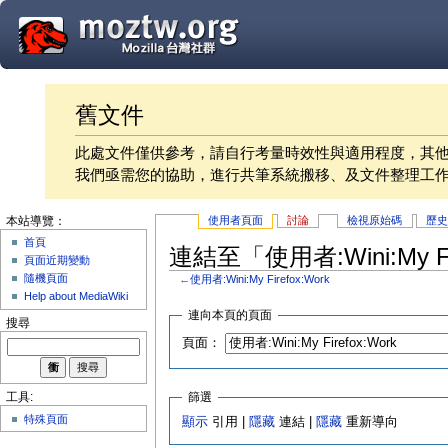
舊文件
此處文件僅供參考，請自行考量時效性與適用程度，其
我們亟需您的協助，進行共筆系統搬移、及文件整理工
使用者頁面
討論
檢視原始碼
歷
本站導覽：
首頁
連結至「使用者:Wini:My F
頁面近期變動
隨機頁面
←
使用者:Wini:My Firefox:Work
Help about MediaWiki
連向本頁的頁面
搜尋
頁面：
篩選
工具:
特殊頁面
顯示
引用 |
隱藏
連結 |
隱藏
重新導向