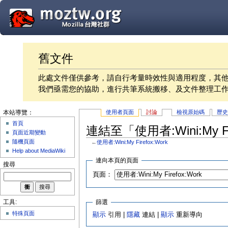
舊文件
此處文件僅供參考，請自行考量時效性與適用程度，其
我們亟需您的協助，進行共筆系統搬移、及文件整理工
使用者頁面
討論
檢視原始碼
歷
本站導覽：
首頁
連結至「使用者:Wini:My F
頁面近期變動
隨機頁面
←
使用者:Wini:My Firefox:Work
Help about MediaWiki
連向本頁的頁面
搜尋
頁面：
篩選
工具:
特殊頁面
顯示
引用 |
隱藏
連結 |
顯示
重新導向