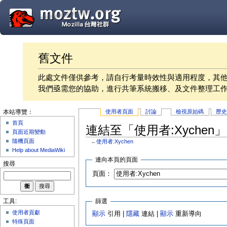
舊文件
此處文件僅供參考，請自行考量時效性與適用程度，其
我們亟需您的協助，進行共筆系統搬移、及文件整理工
使用者頁面
討論
檢視原始碼
歷
本站導覽：
首頁
連結至「使用者:Xychen
頁面近期變動
隨機頁面
←
使用者:Xychen
Help about MediaWiki
連向本頁的頁面
搜尋
頁面：
篩選
工具:
使用者貢獻
顯示
引用 |
隱藏
連結 |
顯示
重新導向
特殊頁面