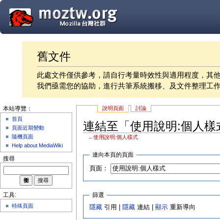
舊文件
此處文件僅供參考，請自行考量時效性與適用程度，其
我們亟需您的協助，進行共筆系統搬移、及文件整理工
說明頁面
討論
本站導覽：
首頁
連結至「使用說明:個人樣
頁面近期變動
隨機頁面
←
使用說明:個人樣式
Help about MediaWiki
連向本頁的頁面
搜尋
頁面：
篩選
工具:
特殊頁面
隱藏
引用 |
隱藏
連結 |
顯示
重新導向