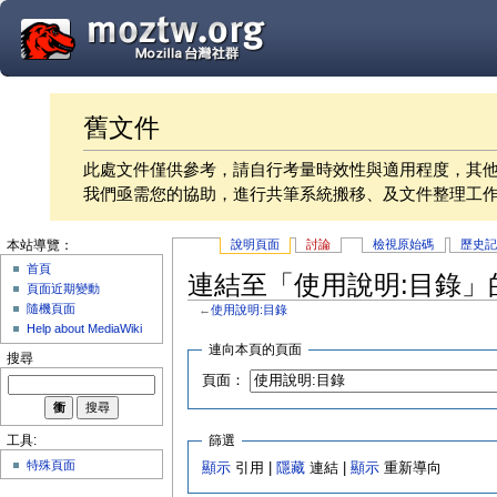
舊文件
此處文件僅供參考，請自行考量時效性與適用程度，其
我們亟需您的協助，進行共筆系統搬移、及文件整理工
說明頁面
討論
檢視原始碼
歷史
本站導覽：
首頁
連結至「使用說明:目錄」
頁面近期變動
隨機頁面
←
使用說明:目錄
Help about MediaWiki
連向本頁的頁面
搜尋
頁面：
篩選
工具:
特殊頁面
顯示
引用 |
隱藏
連結 |
顯示
重新導向