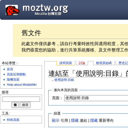
舊文件
此處文件僅供參考，請自行考量時效性與適用程度，其
我們亟需您的協助，進行共筆系統搬移、及文件整理工
說明頁面
討論
檢視原始碼
歷史
本站導覽：
首頁
連結至「使用說明:目錄」
頁面近期變動
隨機頁面
←
使用說明:目錄
Help about MediaWiki
連向本頁的頁面
搜尋
頁面：
篩選
工具:
特殊頁面
顯示
引用 |
隱藏
連結 |
隱藏
重新導向