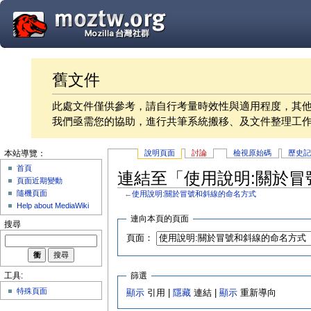
舊文件
此處文件僅供參考，請自行考量時效性與適用程度，其
我們亟需您的協助，進行共筆系統搬移、及文件整理工
說明頁面
討論
檢視原始碼
歷史
本站導覽：
首頁
連結至「使用說明:關於
頁面近期變動
隨機頁面
←
使用說明:關於冒號和斜線的命名方式
Help about MediaWiki
連向本頁的頁面
搜尋
頁面：
篩選
工具:
特殊頁面
顯示
引用 |
隱藏
連結 |
顯示
重新導向