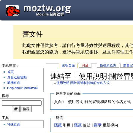
舊文件
此處文件僅供參考，請自行考量時效性與適用程度，其
我們亟需您的協助，進行共筆系統搬移、及文件整理工
說明頁面
討論
檢視原始碼
歷史
本站導覽：
首頁
連結至「使用說明:關於
頁面近期變動
隨機頁面
←
使用說明:關於冒號和斜線的命名方式
Help about MediaWiki
連向本頁的頁面
搜尋
頁面：
篩選
工具:
特殊頁面
隱藏
引用 |
隱藏
連結 |
顯示
重新導向