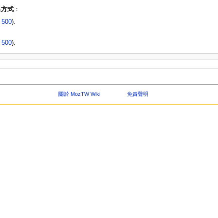
名方式
：
|
500
).
|
500
).
關於 MozTW Wiki
免責聲明