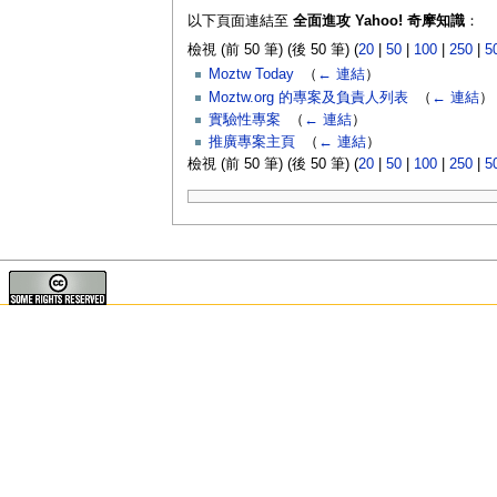
以下頁面連結至
全面進攻 Yahoo! 奇摩知識
：
檢視 (前 50 筆) (後 50 筆) (
20
|
50
|
100
|
250
|
5
Moztw Today
‎
（
← 連結
）
Moztw.org 的專案及負責人列表
‎
（
← 連結
）
實驗性專案
‎
（
← 連結
）
推廣專案主頁
‎
（
← 連結
）
檢視 (前 50 筆) (後 50 筆) (
20
|
50
|
100
|
250
|
5