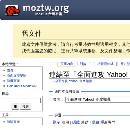
舊文件
此處文件僅供參考，請自行考量時效性與適用程度，其
我們亟需您的協助，進行共筆系統搬移、及文件整理工
頁面內容
討論
檢視原始碼
歷史
本站導覽：
首頁
連結至「全面進攻 Yahoo
頁面近期變動
隨機頁面
←
全面進攻 Yahoo! 奇摩知識
Help about MediaWiki
連向本頁的頁面
搜尋
頁面：
篩選
工具:
特殊頁面
顯示
引用 |
隱藏
連結 |
隱藏
重新導向