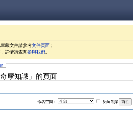
他庫藏文件請參考
文件頁面
；
作，詳情請查閱
參與我們
。
記錄
! 奇摩知識」的頁面
命名空間：
反向選擇