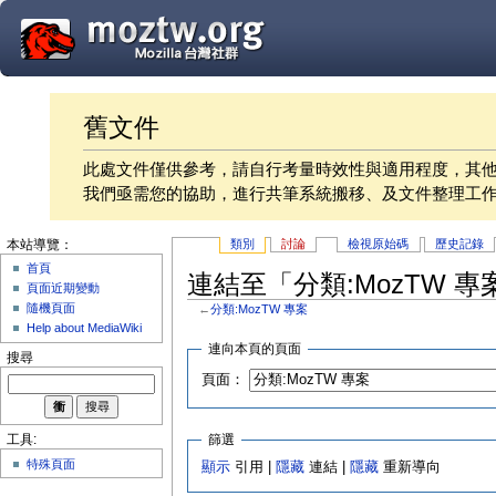
舊文件
此處文件僅供參考，請自行考量時效性與適用程度，其
我們亟需您的協助，進行共筆系統搬移、及文件整理工
類別
討論
檢視原始碼
歷史記錄
本站導覽：
首頁
連結至「分類:MozTW 
頁面近期變動
隨機頁面
←
分類:MozTW 專案
Help about MediaWiki
連向本頁的頁面
搜尋
頁面：
篩選
工具:
特殊頁面
顯示
引用 |
隱藏
連結 |
隱藏
重新導向