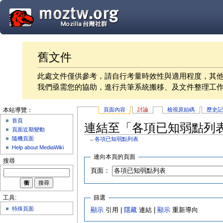
舊文件
此處文件僅供參考，請自行考量時效性與適用程度，其
我們亟需您的協助，進行共筆系統搬移、及文件整理工
頁面內容
討論
檢視原始碼
歷史
本站導覽：
首頁
連結至「各項已知弱點列
頁面近期變動
隨機頁面
←
各項已知弱點列表
Help about MediaWiki
連向本頁的頁面
搜尋
頁面：
篩選
工具:
特殊頁面
顯示
引用 |
隱藏
連結 |
顯示
重新導向