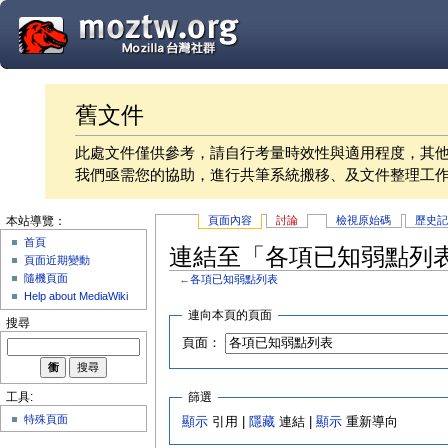
舊文件
此處文件僅供參考，請自行考量時效性與適用程度，其
我們亟需您的協助，進行共筆系統搬移、及文件整理工
頁面內容
討論
檢視原始碼
歷史
本站導覽：
首頁
連結至「各項已知弱點列
頁面近期變動
隨機頁面
←
各項已知弱點列表
Help about MediaWiki
連向本頁的頁面
搜尋
頁面：
篩選
工具:
特殊頁面
顯示
引用 |
隱藏
連結 |
顯示
重新導向