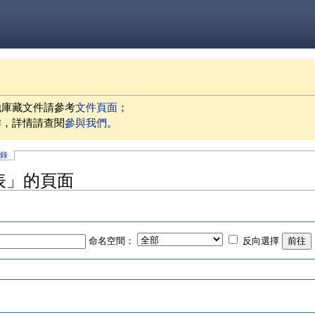
他庫藏文件請參考
文件頁面
；
作，詳情請查閱
參與我們
。
記錄
表」的頁面
命名空間：
反向選擇