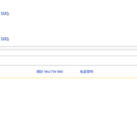
|
500
).
|
500
).
關於 MozTW Wiki
免責聲明