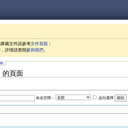
他庫藏文件請參考
文件頁面
；
作，詳情請查閱
參與我們
。
記錄
」的頁面
命名空間：
反向選擇