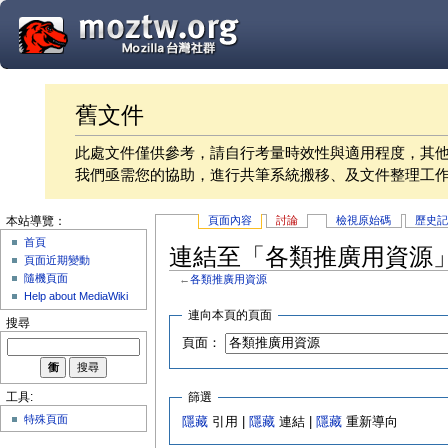
舊文件
此處文件僅供參考，請自行考量時效性與適用程度，其
我們亟需您的協助，進行共筆系統搬移、及文件整理工
頁面內容
討論
檢視原始碼
歷史
本站導覽：
首頁
連結至「各類推廣用資源
頁面近期變動
隨機頁面
←
各類推廣用資源
Help about MediaWiki
連向本頁的頁面
搜尋
頁面：
篩選
工具:
特殊頁面
隱藏
引用 |
隱藏
連結 |
隱藏
重新導向