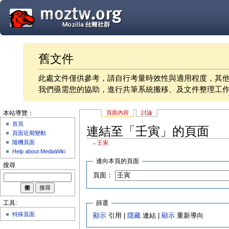
舊文件
此處文件僅供參考，請自行考量時效性與適用程度，其
我們亟需您的協助，進行共筆系統搬移、及文件整理工
頁面內容
討論
本站導覽：
首頁
連結至「壬寅」的頁面
頁面近期變動
隨機頁面
←
壬寅
Help about MediaWiki
連向本頁的頁面
搜尋
頁面：
篩選
工具:
特殊頁面
顯示
引用 |
隱藏
連結 |
顯示
重新導向