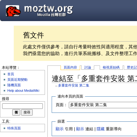
舊文件
此處文件僅供參考，請自行考量時效性與適用程度，其
我們亟需您的協助，進行共筆系統搬移、及文件整理工
頁面內容
討論
檢視原始碼
歷史
本站導覽：
首頁
連結至「多重套件安裝 第
頁面近期變動
隨機頁面
←
多重套件安裝 第二集
Help about MediaWiki
連向本頁的頁面
搜尋
頁面：
篩選
工具:
特殊頁面
顯示
引用 |
顯示
連結 |
隱藏
重新導向