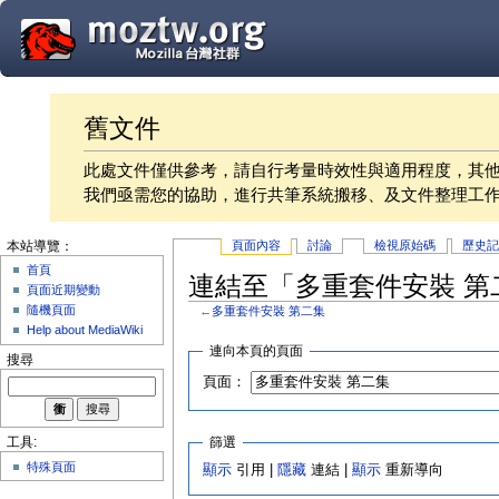
舊文件
此處文件僅供參考，請自行考量時效性與適用程度，其
我們亟需您的協助，進行共筆系統搬移、及文件整理工
頁面內容
討論
檢視原始碼
歷史
本站導覽：
首頁
連結至「多重套件安裝 第
頁面近期變動
隨機頁面
←
多重套件安裝 第二集
Help about MediaWiki
連向本頁的頁面
搜尋
頁面：
篩選
工具:
特殊頁面
顯示
引用 |
隱藏
連結 |
顯示
重新導向