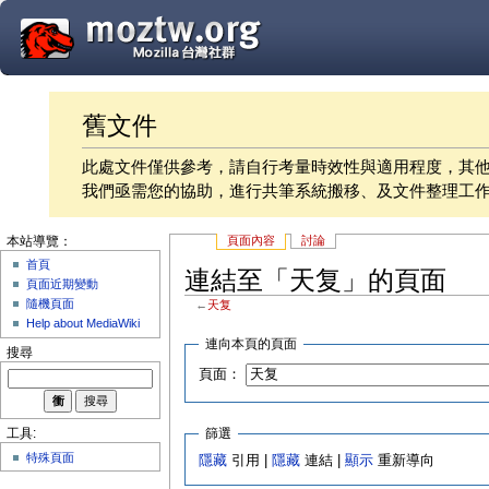
舊文件
此處文件僅供參考，請自行考量時效性與適用程度，其
我們亟需您的協助，進行共筆系統搬移、及文件整理工
頁面內容
討論
本站導覽：
首頁
連結至「天复」的頁面
頁面近期變動
隨機頁面
←
天复
Help about MediaWiki
連向本頁的頁面
搜尋
頁面：
篩選
工具:
特殊頁面
隱藏
引用 |
隱藏
連結 |
顯示
重新導向