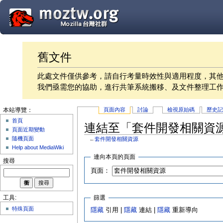
舊文件
此處文件僅供參考，請自行考量時效性與適用程度，其
我們亟需您的協助，進行共筆系統搬移、及文件整理工
頁面內容
討論
檢視原始碼
歷史
本站導覽：
首頁
連結至「套件開發相關資
頁面近期變動
隨機頁面
←
套件開發相關資源
Help about MediaWiki
連向本頁的頁面
搜尋
頁面：
篩選
工具:
特殊頁面
隱藏
引用 |
隱藏
連結 |
隱藏
重新導向