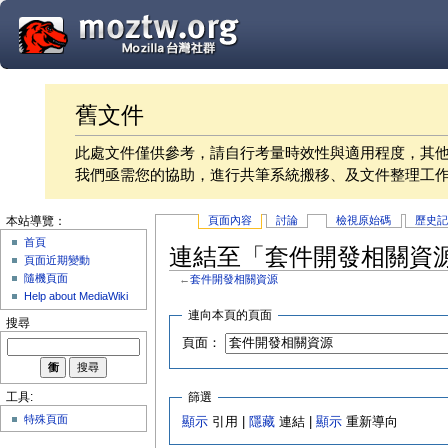
舊文件
此處文件僅供參考，請自行考量時效性與適用程度，其
我們亟需您的協助，進行共筆系統搬移、及文件整理工
頁面內容
討論
檢視原始碼
歷史
本站導覽：
首頁
連結至「套件開發相關資
頁面近期變動
隨機頁面
←
套件開發相關資源
Help about MediaWiki
連向本頁的頁面
搜尋
頁面：
篩選
工具:
特殊頁面
顯示
引用 |
隱藏
連結 |
顯示
重新導向