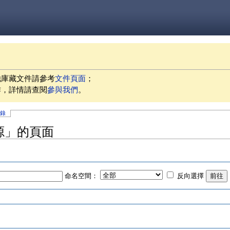
他庫藏文件請參考
文件頁面
；
作，詳情請查閱
參與我們
。
記錄
源」的頁面
命名空間：
反向選擇