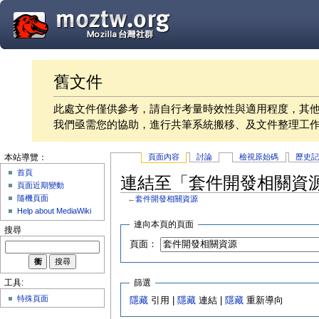
舊文件
此處文件僅供參考，請自行考量時效性與適用程度，其
我們亟需您的協助，進行共筆系統搬移、及文件整理工
頁面內容
討論
檢視原始碼
歷史
本站導覽：
首頁
連結至「套件開發相關資
頁面近期變動
隨機頁面
←
套件開發相關資源
Help about MediaWiki
連向本頁的頁面
搜尋
頁面：
篩選
工具:
特殊頁面
隱藏
引用 |
隱藏
連結 |
隱藏
重新導向