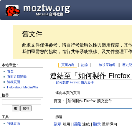
舊文件
此處文件僅供參考，請自行考量時效性與適用程度，其
我們亟需您的協助，進行共筆系統搬移、及文件整理工
頁面內容
討論
檢視原始碼
歷史
本站導覽：
首頁
連結至「如何製作 Firef
頁面近期變動
隨機頁面
←
如何製作 Firefox 擴充套件
Help about MediaWiki
連向本頁的頁面
搜尋
頁面：
篩選
工具:
特殊頁面
顯示
引用 |
隱藏
連結 |
顯示
重新導向