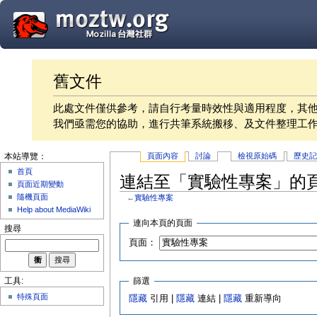
舊文件
此處文件僅供參考，請自行考量時效性與適用程度，其
我們亟需您的協助，進行共筆系統搬移、及文件整理工
頁面內容
討論
檢視原始碼
歷史
本站導覽：
首頁
連結至「實驗性專案」的
頁面近期變動
隨機頁面
←
實驗性專案
Help about MediaWiki
連向本頁的頁面
搜尋
頁面：
篩選
工具:
特殊頁面
隱藏
引用 |
隱藏
連結 |
隱藏
重新導向