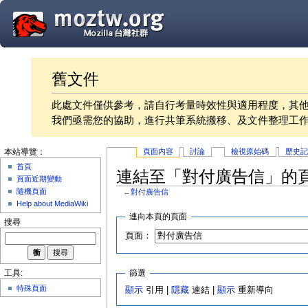
舊文件
此處文件僅供參考，請自行考量時效性與適用程度，其
我們亟需您的協助，進行共筆系統搬移、及文件整理工
頁面內容
討論
檢視原始碼
歷史
本站導覽：
首頁
連結至「對付廣告信」的
頁面近期變動
隨機頁面
←
對付廣告信
Help about MediaWiki
連向本頁的頁面
搜尋
頁面：
篩選
工具:
特殊頁面
顯示
引用 |
隱藏
連結 |
顯示
重新導向