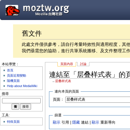
舊文件
此處文件僅供參考，請自行考量時效性與適用程度，其
我們亟需您的協助，進行共筆系統搬移、及文件整理工
頁面內容
討論
本站導覽：
首頁
連結至「层叠样式表」的
頁面近期變動
隨機頁面
←
层叠样式表
Help about MediaWiki
連向本頁的頁面
搜尋
頁面：
篩選
工具:
特殊頁面
顯示
引用 |
隱藏
連結 |
顯示
重新導向