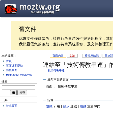
舊文件
此處文件僅供參考，請自行考量時效性與適用程度，其
我們亟需您的協助，進行共筆系統搬移、及文件整理工
頁面內容
討論
檢視原始碼
歷史
本站導覽：
首頁
連結至「技術傳教串連」
頁面近期變動
隨機頁面
←
技術傳教串連
Help about MediaWiki
連向本頁的頁面
搜尋
頁面：
篩選
工具:
特殊頁面
隱藏
引用 |
顯示
連結 |
隱藏
重新導向