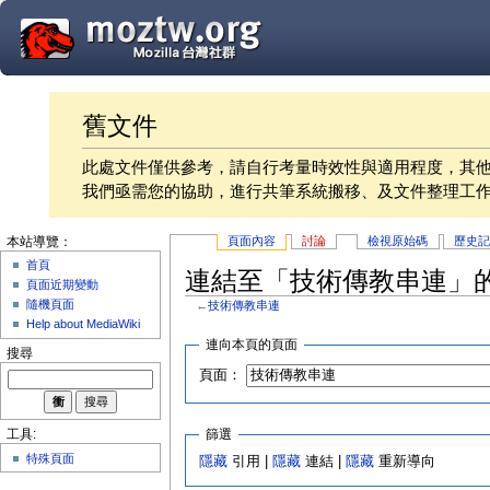
舊文件
此處文件僅供參考，請自行考量時效性與適用程度，其
我們亟需您的協助，進行共筆系統搬移、及文件整理工
頁面內容
討論
檢視原始碼
歷史
本站導覽：
首頁
連結至「技術傳教串連」
頁面近期變動
隨機頁面
←
技術傳教串連
Help about MediaWiki
連向本頁的頁面
搜尋
頁面：
篩選
工具:
特殊頁面
隱藏
引用 |
隱藏
連結 |
隱藏
重新導向