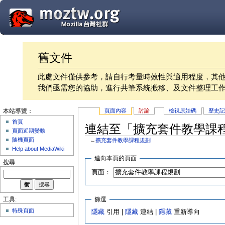
舊文件
此處文件僅供參考，請自行考量時效性與適用程度，其
我們亟需您的協助，進行共筆系統搬移、及文件整理工
頁面內容
討論
檢視原始碼
歷史
本站導覽：
首頁
連結至「擴充套件教學課
頁面近期變動
隨機頁面
←
擴充套件教學課程規劃
Help about MediaWiki
連向本頁的頁面
搜尋
頁面：
篩選
工具:
特殊頁面
隱藏
引用 |
隱藏
連結 |
隱藏
重新導向