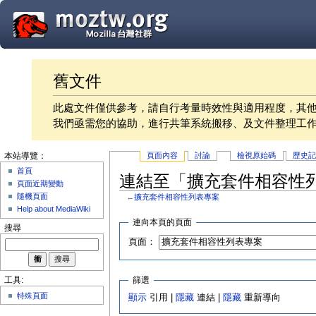
舊文件
此處文件僅供參考，請自行考量時效性與適用程度，其
我們亟需您的協助，進行共筆系統搬移、及文件整理工
頁面內容
討論
檢視原始碼
歷史
本站導覽：
首頁
連結至「擴充套件相容性
頁面近期變動
隨機頁面
←
擴充套件相容性列表專案
Help about MediaWiki
連向本頁的頁面
搜尋
頁面：
篩選
工具:
特殊頁面
顯示
引用 |
隱藏
連結 |
隱藏
重新導向