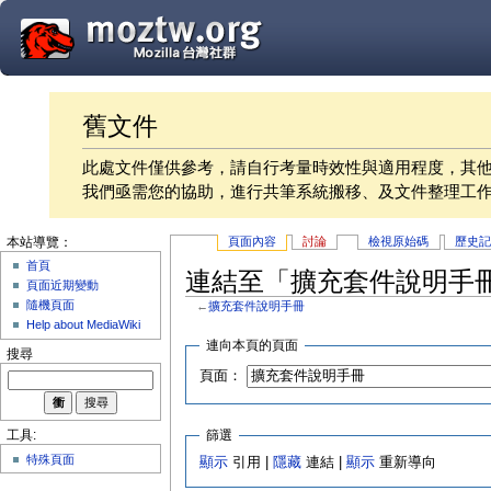
舊文件
此處文件僅供參考，請自行考量時效性與適用程度，其
我們亟需您的協助，進行共筆系統搬移、及文件整理工
頁面內容
討論
檢視原始碼
歷史
本站導覽：
首頁
連結至「擴充套件說明手
頁面近期變動
隨機頁面
←
擴充套件說明手冊
Help about MediaWiki
連向本頁的頁面
搜尋
頁面：
篩選
工具:
特殊頁面
顯示
引用 |
隱藏
連結 |
顯示
重新導向