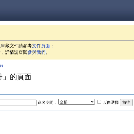
他庫藏文件請參考
文件頁面
；
作，詳情請查閱
參與我們
。
記錄
冊」的頁面
命名空間：
反向選擇