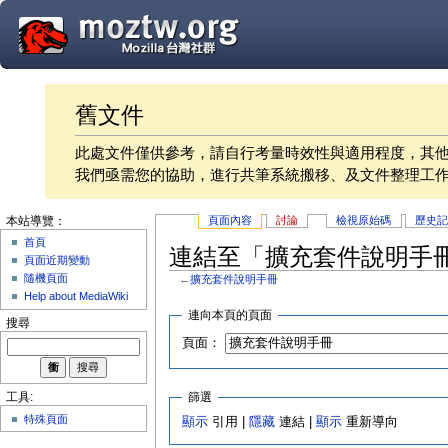
舊文件
此處文件僅供參考，請自行考量時效性與適用程度，其
我們亟需您的協助，進行共筆系統搬移、及文件整理工
頁面內容
討論
檢視原始碼
歷史
本站導覽：
首頁
連結至「擴充套件說明手
頁面近期變動
隨機頁面
←
擴充套件說明手冊
Help about MediaWiki
連向本頁的頁面
搜尋
頁面：
篩選
工具:
特殊頁面
顯示
引用 |
隱藏
連結 |
顯示
重新導向