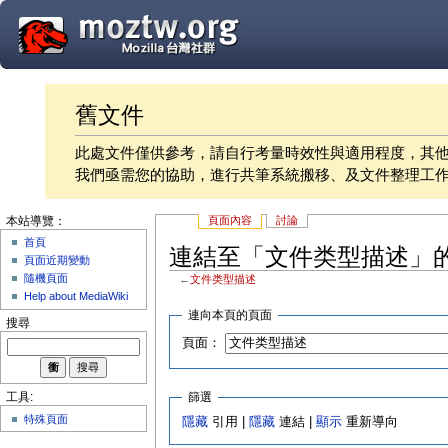
舊文件
此處文件僅供參考，請自行考量時效性與適用程度，其
我們亟需您的協助，進行共筆系統搬移、及文件整理工
頁面內容
討論
本站導覽：
首頁
連結至「文件类型描述」
頁面近期變動
隨機頁面
←
文件类型描述
Help about MediaWiki
連向本頁的頁面
搜尋
頁面：
篩選
工具:
特殊頁面
隱藏
引用 |
隱藏
連結 |
顯示
重新導向