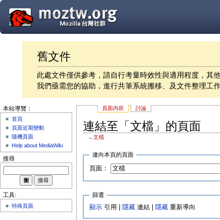
舊文件
此處文件僅供參考，請自行考量時效性與適用程度，其
我們亟需您的協助，進行共筆系統搬移、及文件整理工
頁面內容
討論
本站導覽：
首頁
連結至「文檔」的頁面
頁面近期變動
隨機頁面
←
文檔
Help about MediaWiki
連向本頁的頁面
搜尋
頁面：
篩選
工具:
特殊頁面
顯示
引用 |
隱藏
連結 |
隱藏
重新導向