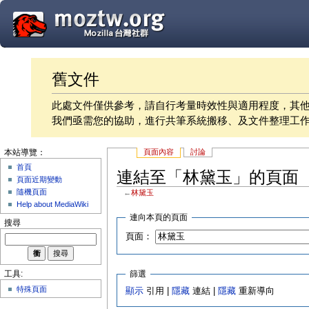
舊文件
此處文件僅供參考，請自行考量時效性與適用程度，其
我們亟需您的協助，進行共筆系統搬移、及文件整理工
頁面內容
討論
本站導覽：
首頁
連結至「林黛玉」的頁面
頁面近期變動
隨機頁面
←
林黛玉
Help about MediaWiki
連向本頁的頁面
搜尋
頁面：
篩選
工具:
特殊頁面
顯示
引用 |
隱藏
連結 |
隱藏
重新導向