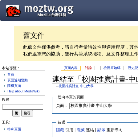
舊文件
此處文件僅供參考，請自行考量時效性與適用程度，其
我們亟需您的協助，進行共筆系統搬移、及文件整理工
頁面內容
討論
檢視原始碼
歷史
本站導覽：
首頁
連結至「校園推廣計畫-中
頁面近期變動
隨機頁面
←
校園推廣計畫-中山大學
Help about MediaWiki
連向本頁的頁面
搜尋
頁面：
篩選
工具:
特殊頁面
隱藏
引用 |
隱藏
連結 |
顯示
重新導向