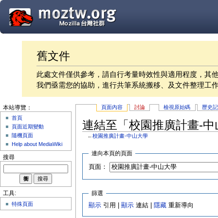
舊文件
此處文件僅供參考，請自行考量時效性與適用程度，其
我們亟需您的協助，進行共筆系統搬移、及文件整理工
頁面內容
討論
檢視原始碼
歷史
本站導覽：
首頁
連結至「校園推廣計畫-中
頁面近期變動
隨機頁面
←
校園推廣計畫-中山大學
Help about MediaWiki
連向本頁的頁面
搜尋
頁面：
篩選
工具:
特殊頁面
顯示
引用 |
顯示
連結 |
隱藏
重新導向