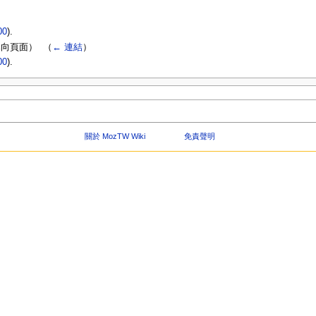
00
).
向頁面） ‎
（
← 連結
）
00
).
關於 MozTW Wiki
免責聲明