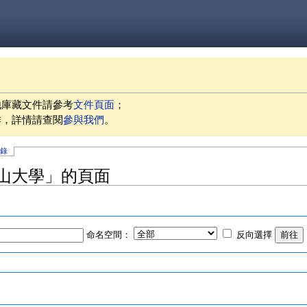
他庫藏文件請參考
文件頁面
；
作，詳情請查閱
參與我們
。
記錄
山大學」的頁面
命名空間：
反向選擇