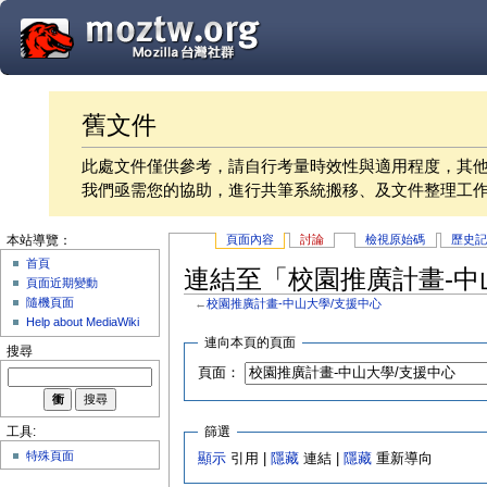
舊文件
此處文件僅供參考，請自行考量時效性與適用程度，其
我們亟需您的協助，進行共筆系統搬移、及文件整理工
頁面內容
討論
檢視原始碼
歷史
本站導覽：
首頁
連結至「校園推廣計畫-中
頁面近期變動
隨機頁面
←
校園推廣計畫-中山大學/支援中心
Help about MediaWiki
連向本頁的頁面
搜尋
頁面：
篩選
工具:
特殊頁面
顯示
引用 |
隱藏
連結 |
隱藏
重新導向