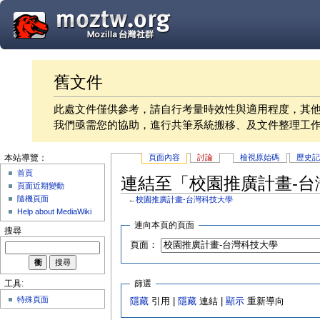
舊文件
此處文件僅供參考，請自行考量時效性與適用程度，其
我們亟需您的協助，進行共筆系統搬移、及文件整理工
頁面內容
討論
檢視原始碼
歷史
本站導覽：
首頁
連結至「校園推廣計畫-台
頁面近期變動
隨機頁面
←
校園推廣計畫-台灣科技大學
Help about MediaWiki
連向本頁的頁面
搜尋
頁面：
篩選
工具:
特殊頁面
隱藏
引用 |
隱藏
連結 |
顯示
重新導向