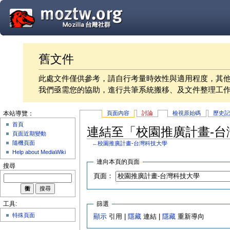
舊文件
此處文件僅供參考，請自行考量時效性與適用程度，其
我們亟需您的協助，進行共筆系統搬移、及文件整理工
頁面內容
討論
檢視原始碼
歷史
本站導覽：
首頁
連結至「校園推廣計畫-台
頁面近期變動
隨機頁面
←
校園推廣計畫-台灣科技大學
Help about MediaWiki
連向本頁的頁面
搜尋
頁面：
篩選
工具:
特殊頁面
顯示
引用 |
隱藏
連結 |
隱藏
重新導向