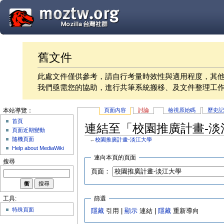
舊文件
此處文件僅供參考，請自行考量時效性與適用程度，其
我們亟需您的協助，進行共筆系統搬移、及文件整理工
頁面內容
討論
檢視原始碼
歷史
本站導覽：
首頁
連結至「校園推廣計畫-淡
頁面近期變動
隨機頁面
←
校園推廣計畫-淡江大學
Help about MediaWiki
連向本頁的頁面
搜尋
頁面：
篩選
工具:
特殊頁面
隱藏
引用 |
顯示
連結 |
隱藏
重新導向