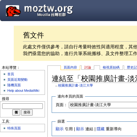
舊文件
此處文件僅供參考，請自行考量時效性與適用程度，其
我們亟需您的協助，進行共筆系統搬移、及文件整理工
頁面內容
討論
檢視原始碼
歷史
本站導覽：
首頁
連結至「校園推廣計畫-淡
頁面近期變動
隨機頁面
←
校園推廣計畫-淡江大學
Help about MediaWiki
連向本頁的頁面
搜尋
頁面：
篩選
工具:
特殊頁面
顯示
引用 |
顯示
連結 |
隱藏
重新導向