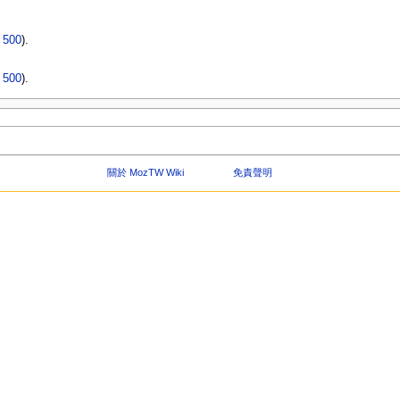
|
500
).
|
500
).
關於 MozTW Wiki
免責聲明