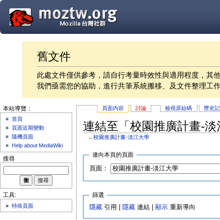
舊文件
此處文件僅供參考，請自行考量時效性與適用程度，其
我們亟需您的協助，進行共筆系統搬移、及文件整理工
頁面內容
討論
檢視原始碼
歷史
本站導覽：
首頁
連結至「校園推廣計畫-淡
頁面近期變動
隨機頁面
←
校園推廣計畫-淡江大學
Help about MediaWiki
連向本頁的頁面
搜尋
頁面：
篩選
工具:
特殊頁面
隱藏
引用 |
隱藏
連結 |
顯示
重新導向