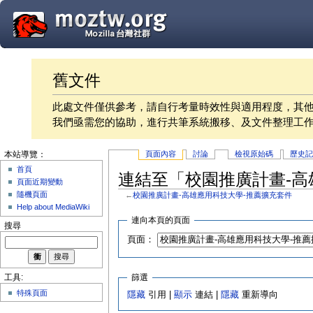
舊文件
此處文件僅供參考，請自行考量時效性與適用程度，其
我們亟需您的協助，進行共筆系統搬移、及文件整理工
頁面內容
討論
檢視原始碼
歷史
本站導覽：
首頁
連結至「校園推廣計畫-高
頁面近期變動
隨機頁面
←
校園推廣計畫-高雄應用科技大學-推薦擴充套件
Help about MediaWiki
連向本頁的頁面
搜尋
頁面：
篩選
工具:
特殊頁面
隱藏
引用 |
顯示
連結 |
隱藏
重新導向