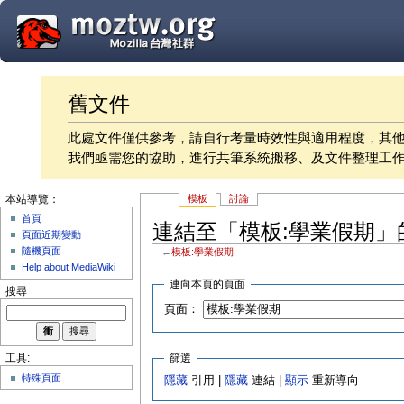
舊文件
此處文件僅供參考，請自行考量時效性與適用程度，其
我們亟需您的協助，進行共筆系統搬移、及文件整理工
模板
討論
本站導覽：
首頁
連結至「模板:學業假期」
頁面近期變動
隨機頁面
←
模板:學業假期
Help about MediaWiki
連向本頁的頁面
搜尋
頁面：
篩選
工具:
特殊頁面
隱藏
引用 |
隱藏
連結 |
顯示
重新導向