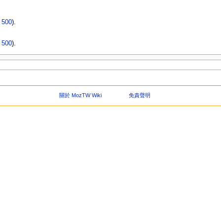
|
500
).
|
500
).
關於 MozTW Wiki
免責聲明