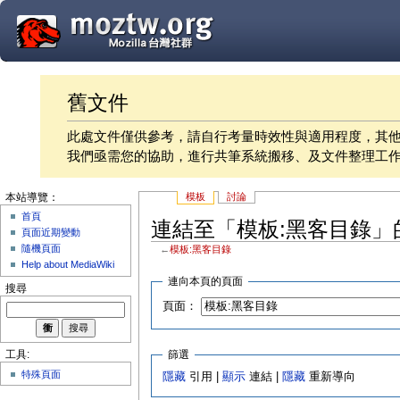
舊文件
此處文件僅供參考，請自行考量時效性與適用程度，其
我們亟需您的協助，進行共筆系統搬移、及文件整理工
模板
討論
本站導覽：
首頁
連結至「模板:黑客目錄」
頁面近期變動
隨機頁面
←
模板:黑客目錄
Help about MediaWiki
連向本頁的頁面
搜尋
頁面：
篩選
工具:
特殊頁面
隱藏
引用 |
顯示
連結 |
隱藏
重新導向