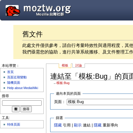
舊文件
此處文件僅供參考，請自行考量時效性與適用程度，其
我們亟需您的協助，進行共筆系統搬移、及文件整理工
模板
討論
本站導覽：
首頁
連結至「模板:Bug」的頁
頁面近期變動
隨機頁面
←
模板:Bug
Help about MediaWiki
連向本頁的頁面
搜尋
頁面：
篩選
工具:
特殊頁面
隱藏
引用 |
顯示
連結 |
隱藏
重新導向