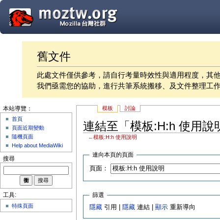
舊文件
此處文件僅供參考，請自行考量時效性與適用程度，其
我們亟需您的協助，進行共筆系統搬移、及文件整理工
模板
討論
本站導覽：
首頁
連結至「模板:H:h 使用
頁面近期變動
隨機頁面
←
模板:H:h 使用說明
Help about MediaWiki
連向本頁的頁面
搜尋
頁面：
篩選
工具:
特殊頁面
隱藏
引用 |
隱藏
連結 |
顯示
重新導向