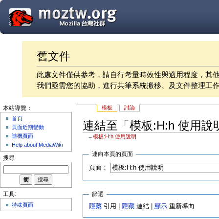
舊文件
此處文件僅供參考，請自行考量時效性與適用程度，其
我們亟需您的協助，進行共筆系統搬移、及文件整理工
模板
討論
本站導覽：
首頁
連結至「模板:H:h 使用
頁面近期變動
隨機頁面
←
模板:H:h 使用說明
Help about MediaWiki
連向本頁的頁面
搜尋
頁面：
篩選
工具:
特殊頁面
隱藏
引用 |
隱藏
連結 |
顯示
重新導向